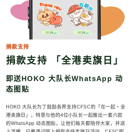
捐款支持
捐款支持 「全港卖旗日」
即送HOKO 大队长WhatsApp 动
态图贴
HOKO 大队长为了鼓励各界支持CFSC的「在一起・全
港卖旗日」，特意与他的4位小队长一起推出一套六款
的WhatsApp 动态图贴，让他们每天都陪伴大家，并送
上温暖。只要透过网上捐款支持卖旗日活动，CFSC即