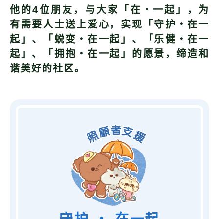
他的4位朋友，与大家「在・一起」，为
有需要人士送上爱心，实现「
守护・在一
起
」、「
蜕变・在一起」
、「
乐健・在一
起
」、「
拥抱・在一起
」的愿景，缔造和
谐美好的社区。