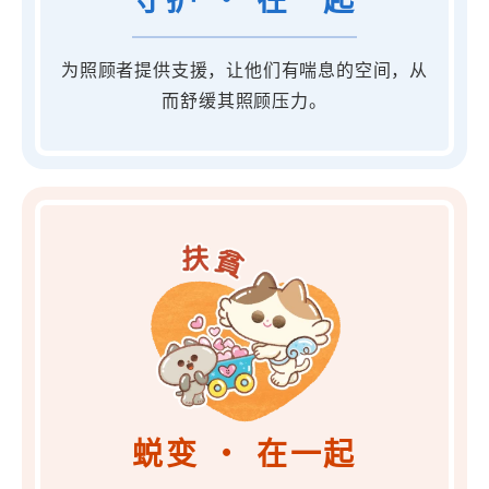
守护 ・ 在一起
为照顾者提供支援，让他们有喘息的空间，从
而舒缓其照顾压力。
蜕变 ・ 在一起