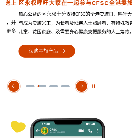
上
区永权呼吁大家在一起参与CFSC全港卖旗日
冯
热心公益的
区永权
十分
支持
的
全港卖旗日，呼吁大家参
充
CFSC
并
旗
与成为卖旗义工，为长者及残疾人士照顾者、有特殊教育需要
多
需
儿童、贫困家庭、及需要身心健康支援服务的人士筹款。
认购金旗产品
开始/暂停幻灯片
上一个幻灯片
下一个幻灯片