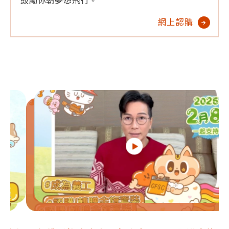
鼓勵你朝夢想飛行。
網上認購