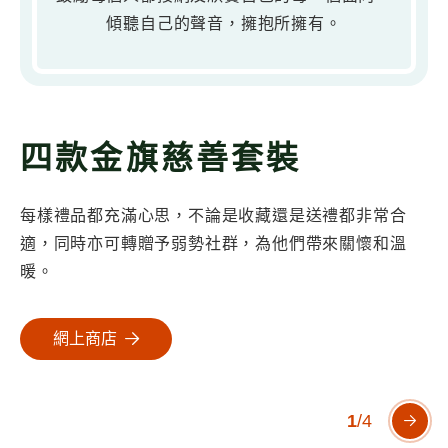
傾聽自己的聲音，擁抱所擁有。
四款金旗慈善套裝
每樣禮品都充滿心思，不論是收藏還是送禮都非常合
適，同時亦可轉贈予弱勢社群，為他們帶來關懷和溫
暖。
網上商店
1
/
4
下一