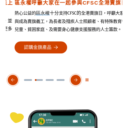
上
區永權呼籲大家在一起參與CFSC全港賣旗日
馮
熱心公益的
區永權
十分
支持
的
全港賣旗日，呼籲大家參
充
CFSC
並
旗
與成為賣旗義工，為長者及殘疾人士照顧者、有特殊教育需要
多
需
兒童、貧困家庭、及需要身心健康支援服務的人士籌款。
認購金旗產品
開始/暫停幻燈片
上一個幻燈片
下一個幻燈片